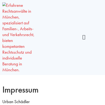
Erben & Vererben
Bank- und Kapitalmarktrecht
Impressum
Urban Schädler